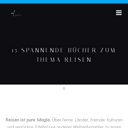
15 SPANNENDE BÜCHER ZUM
THEMA REISEN
Reisen ist pure Magie.
Über ferne Länder, fremde Kulturen
und verrückte Erlebnisse anderer Weltenbummler zu lesen