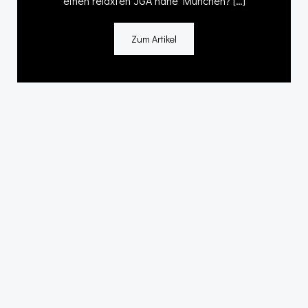
einen relaxten JGA nahe München? […]
Zum Artikel