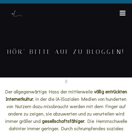
HÖR‘ BITTE AUF ZU BLOGGEN!
Der allgegenwärtige Hass der mittlerweile
völlig entrückten
Internetkultur
, in der die (A-)Sozialen Medien von hunderten
von Nutzern dazu missbraucht werden mit dem Finger auf
andere zu zeigen, sie abzuwerten und zu verurteilen wird
immer größer und
gesellschaftsfähiger
. Die Hemmschwelle
dahinter immer geringer. Durch schrumpfendes soziales