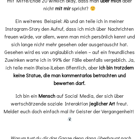
mit Mitte/Ende 20 wirklich okay, dass man
über mich
aber
nicht
mit mir
spricht?
Ein weiteres Beispiel: Ab und an teile ich in meiner
Instagram-Story den Aufruf, dass ich mich über Nachrichten
freuen würde, vor allem, wenn man mich persönlich kennt und
sich lange nicht mehr gesehen oder ausgetauscht hat.
Gesehen wird es von unglaublich vielen – auf ein freundliches
Zuwinken warte ich in 99% der Fälle ebenfalls vergeblich. Ja,
ich teile mein (Reise-)Leben öffentlich, aber
ich bin trotzdem
keine Statue, die man kommentarlos betrachten und
bewerten darf.
Ich bin ein
Mensch
auf Social Media, der sich über
wertschätzende soziale Interaktion
jeglicher Art
freut.
Meldet euch doch einfach mal ihr Geister der Vergangenheit!
„Warum tust du dir das Ganze denn dann überhaupt noch