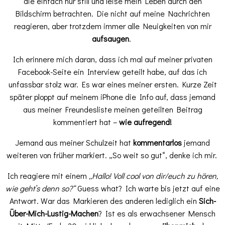
die einfach nur still und leise mein Leben durch den
Bildschirm betrachten. Die nicht auf meine Nachrichten
reagieren, aber trotzdem immer alle Neuigkeiten von mir
aufsaugen
.
Ich erinnere mich daran, dass ich mal auf meiner privaten
Facebook-Seite ein Interview geteilt habe, auf das ich
unfassbar stolz war. Es war eines meiner ersten. Kurze Zeit
später ploppt auf meinem iPhone die Info auf, dass jemand
aus meiner Freundesliste meinen geteilten Beitrag
kommentiert hat –
wie aufregend!
Jemand aus meiner Schulzeit hat
kommentarlos
jemand
weiteren von früher markiert. „So weit so gut“, denke ich mir.
Ich reagiere mit einem
„Hallo! Voll cool von dir/euch zu hören,
wie geht’s denn so?“
Guess what? Ich warte bis jetzt auf eine
Antwort. War das Markieren des anderen lediglich ein
Sich-
Über-Mich-Lustig-Machen
? Ist es als erwachsener Mensch