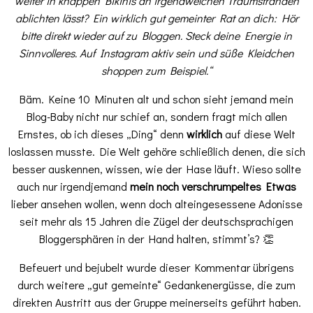
weiter in knappen Bikinis an irgendwelchen Traumstränden
ablichten lässt? Ein wirklich gut gemeinter Rat an dich: Hör
bitte direkt wieder auf zu Bloggen. Steck deine Energie in
Sinnvolleres. Auf Instagram aktiv sein und süße Kleidchen
shoppen zum Beispiel.“
Bäm. Keine 10 Minuten alt und schon sieht jemand mein
Blog-Baby nicht nur schief an, sondern fragt mich allen
Ernstes, ob ich dieses „Ding“ denn
wirklich
auf diese Welt
loslassen musste. Die Welt gehöre schließlich denen, die sich
besser auskennen, wissen, wie der Hase läuft. Wieso sollte
auch nur irgendjemand
mein noch verschrumpeltes Etwas
lieber ansehen wollen, wenn doch alteingesessene Adonisse
seit mehr als 15 Jahren die Zügel der deutschsprachigen
Bloggersphären in der Hand halten, stimmt’s? 👏
Befeuert und bejubelt wurde dieser Kommentar übrigens
durch weitere „gut gemeinte“ Gedankenergüsse, die zum
direkten Austritt aus der Gruppe meinerseits geführt haben.