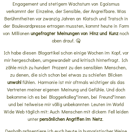
Engagement und stetigem Wachstum von Egoismus
verkommt der Einzelne, der Sensible, der Angreifbare. Was
Berühmtheiten vor zwanzig Jahren an Klatsch und Tratsch in
der Boulevardpresse ertragen mussten, kommt heute in Form
von Millionen
ungefragter Meinungen von Hinz und Kunz
noch
oben drauf. 🤐
Ich habe diesen Blogartikel schon einige Wochen im Kopf, vor
mir hergeschoben, umgewandelt und kritisch hinterfragt. Ich
zähle mich zu hundert Prozent zu den sensiblen Menschen,
zu denen, die sich schon bei etwas zu schiefen Blicken
unwohl
fühlen. Harmonie ist mir oftmals wichtiger als das
Vertreten meiner eigenen Meinung und Gefühle. Und doch
bekomme ich es bei Bloggerkolleg*innen, bei Freund*innen
und bei teilweise mir völlig unbekannten Leuten im World
Wide Web täglich mit: Auch Menschen mit dickem Fell leiden
unter
persönlichen Angriffen im Netz
.
Deshalb präsentiere ich euch heute in humoristischer Weise