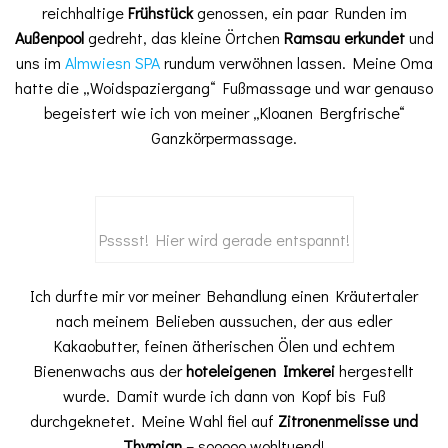
reichhaltige
Frühstück
genossen, ein paar Runden im
Außenpool
gedreht, das kleine Örtchen
Ramsau erkundet
und
uns im
Almwiesn SPA
rundum verwöhnen lassen. Meine Oma
hatte die „Woidspaziergang“ Fußmassage und war genauso
begeistert wie ich von meiner „Kloanen Bergfrische“
Ganzkörpermassage.
Psssst! Hier wird gerade entspannt!
Ich durfte mir vor meiner Behandlung einen Kräutertaler
nach meinem Belieben aussuchen, der aus edler
Kakaobutter, feinen ätherischen Ölen und echtem
Bienenwachs aus der
hoteleigenen Imkerei
hergestellt
wurde. Damit wurde ich dann von Kopf bis Fuß
durchgeknetet. Meine Wahl fiel auf
Zitronenmelisse und
Thymian
– sooooo wohltuend!