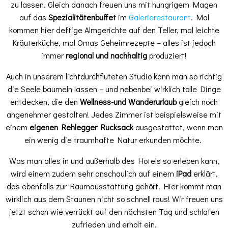
zu lassen. Gleich danach freuen uns mit hungrigem Magen
auf das
Spezialitätenbuffet
im
Galerierestaurant
. Mal
kommen hier deftige Almgerichte auf den Teller, mal leichte
Kräuterküche, mal Omas Geheimrezepte – alles ist jedoch
immer
regional und nachhaltig
produziert!
Auch in unserem lichtdurchfluteten Studio kann man so richtig
die Seele baumeln lassen – und nebenbei wirklich tolle Dinge
entdecken, die den
Wellness-und Wanderurlaub
gleich noch
angenehmer gestalten! Jedes Zimmer ist beispielsweise mit
einem
eigenen Rehlegger Rucksack
ausgestattet, wenn man
ein wenig die traumhafte Natur erkunden möchte.
Was man alles in und außerhalb des Hotels so erleben kann,
wird einem zudem sehr anschaulich auf einem
iPad
erklärt,
das ebenfalls zur Raumausstattung gehört. Hier kommt man
wirklich aus dem Staunen nicht so schnell raus! Wir freuen uns
jetzt schon wie verrückt auf den nächsten Tag und schlafen
zufrieden und erholt ein.