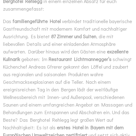
Berghotel Rehlegg
in einem einzelnen Absatz für euch
zusammengefasst:
Das
familiengeführte Hotel
verbindet traditionelle bayerische
Gastfreundschaft mit modernem Komfort und nachhaltiger
Ausrichtung. Es bietet
87 Zimmer und Suiten
, die mit
liebevollen Details und einer einladenden Atmosphäre
aufwarten. Darüber hinaus wird den Gästen eine
exzellente
Kulinarik
geboten: Im
Restaurant Lichtmannegger’s
schwingt
Küchenchef Andreas Gfrerer gekonnt den Löffel und zaubert
aus regionalen und saisonalen Produkten wahre
Geschmacksexplosionen auf die Teller. Nach einem
ereignisreichen Tag in den Bergen lädt der weitläufige
Wellnessbereich mit Innen- und Außenpool, verschiedenen
Saunen und einem umfangreichen Angebot an Massagen und
Behandlungen zum Entspannen und Abschalten ein. Und das
Beste? Das Berghotel Rehlegg legt großen Wert auf
Nachhaltigkeit: Es ist als
erstes Hotel in Bayern mit dem
Europäischen Umweltzeichen zertifiziert
und setzt sich aktiv