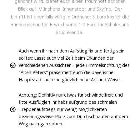
genannt wird, bietet euch einen traumhaft schönen
Blick auf Münchens Innenstadt und Skyline. Der
Eintritt ist ebenfalls völlig in Ordnung: 3 Euro kostet die
Rundumschau für Erwachsene, 1-2 Euro für Schüler und
Studierende.
Auch wenn ihr nach dem Aufstieg fix und fertig sein
solltet: Lasst euch viel Zeit beim Erkunden der
verschiedenen Aussichten - jede Himmelsrichtung des
"Alten Peters" präsentiert euch die bayerische
Hauptstadt auf eine gänzlich neue Art und Weise.
Achtung: Definitiv nur etwas für schwindelfreie und
fitte Ausflügler! Ihr habt aufgrund des schmalen
Treppenaufstiegs nur wenig Möglichkeiten
beziehungsweise Platz zum Durchschnaufen auf dem
Weg nach ganz oben.