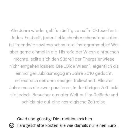
Alle Jahre wieder geht’s zünftig zu auf’m Oktoberfest:
Jedes Festzelt, jeder Lebkuchenherzchenstand…alles
ist irgendwie sowieso schon total instagrammable! Wer
aber gerne einmal in die Historie der Wiesn eintauchen
möchte, sollte sich den Südteil der Theresienwiese
nicht entgehen lassen: Die „Oide Wiesn“, eigentlich als
einmaliger Jubiläumsgag im Jahre 2010 gedacht,
erfreut sich seitdem riesiger Beliebtheit. Alle vier
Jahre muss sie zwar pausieren, in der übrigen Zeit lockt
sie jedoch Besucher aus aller Welt auf ihr Gelände und
schickt sie auf eine nostalgische Zeitreise.
Guad und günstig: Die traditionsreichen
Fahrgeschäfte kosten alle wie damals nur einen Euro -