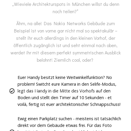
„Wieviele Architekturspots in München willst du denn
noch teilen?“
Ähm, na alle! Das Nokia Networks Gebäude zum
Beispiel ist von vorne gar nicht mal so spektakulär –
stellt ihr euch allerdings in den kleinen Vorhof, der
öffentlich zugänglich ist und seht einmal nach oben,
werdet ihr mit diesem perfekt symmetrischen Ausblick
belohnt! Ziemlich cool, oder?
Euer Handy besitzt keine Weitwinkelfunktion? No
problem! Switcht eure Kamera in den Selife-Modus,
legt das Handy in die Mitte des Vorhofs auf den
Boden und stellt den Timer auf 10 Sekunden - et
voilà, fertig ist euer architektonischer Schnappschuss!
Ewig einen Parkplatz suchen - meistens ist tatsächlich
direkt vor dem Gebäude etwas frei. Für das Foto