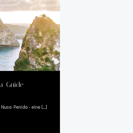
da-Guide
 Nusa Penida - eine […]