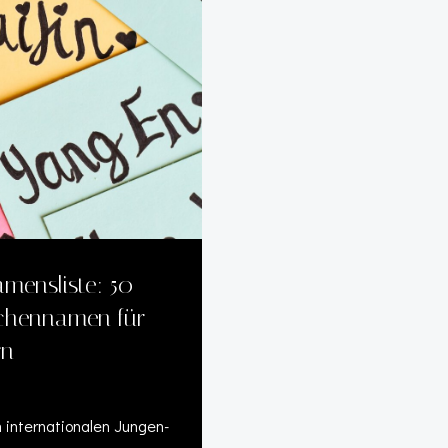
amensliste: 50
dchennamen für
rn
n internationalen Jungen-