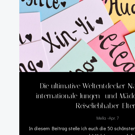
Die ultimative Weltentdecker-N
internationale Jungen- und Mä
Reiseliebhaber-Elte
-
Mella
Apr. 7
In diesem Beitrag stelle ich euch die 50 schönste