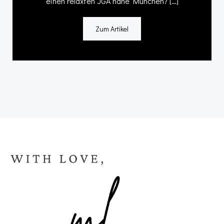
einen relaxten JGA nahe München? […]
Zum Artikel