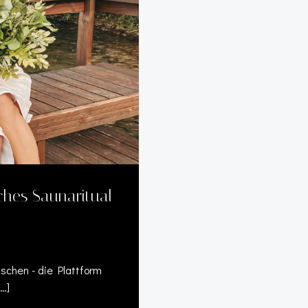
sches Saunaritual
schen - die Plattform
[…]