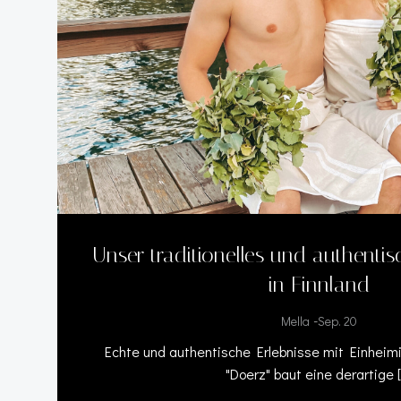
Unser traditionelles und authenti
in Finnland
-
Mella
Sep. 20
Echte und authentische Erlebnisse mit Einheimi
"Doerz" baut eine derartige 