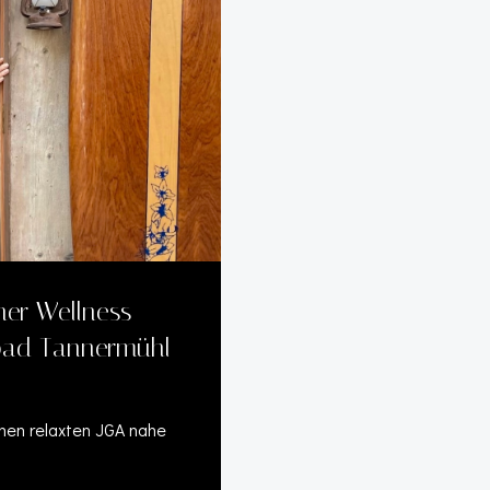
her Wellness-
fbad Tannermühl
inen relaxten JGA nahe