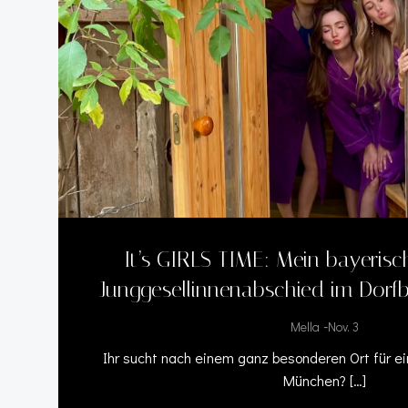
It’s GIRLS TIME: Mein bayerisc
Junggesellinnenabschied im Dor
-
Mella
Nov. 3
Ihr sucht nach einem ganz besonderen Ort für e
München? […]