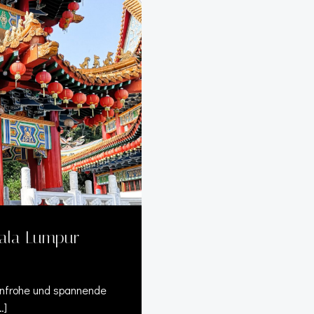
uala Lumpur
benfrohe und spannende
…]