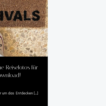
e Reisefotos für
Download!
ur um das Entdecken […]