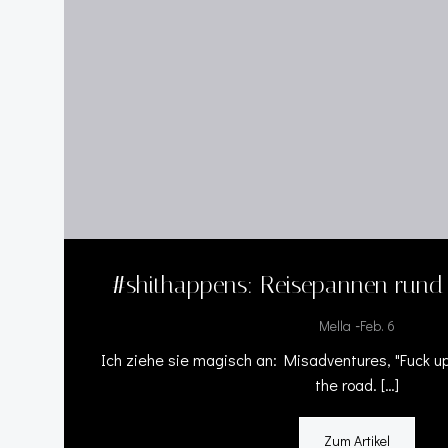
#shithappens: Reisepannen rund
-
Mella
Feb. 6
Ich ziehe sie magisch an: Misadventures, "Fuck up
the road. […]
Zum Artikel