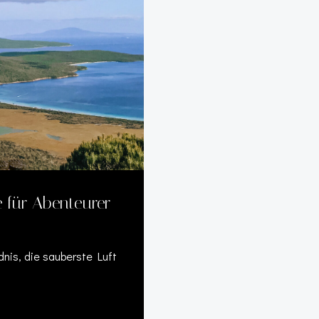
 für Abenteurer
dnis, die sauberste Luft