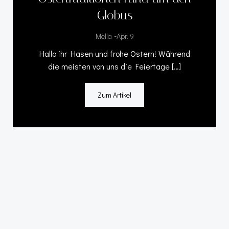
Globus
-
Mella
Apr. 9
Hallo ihr Hasen und frohe Ostern! Während
die meisten von uns die Feiertage […]
Zum Artikel