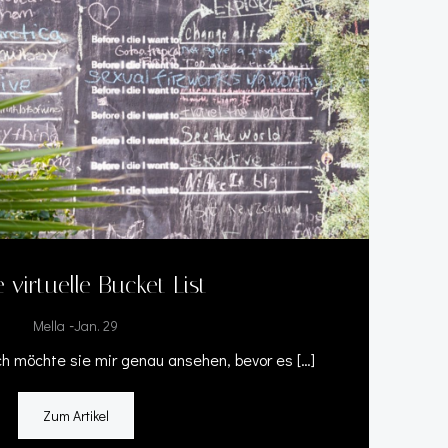
 virtuelle Bucket List
-
Mella
Jan. 29
ich möchte sie mir genau ansehen, bevor es […]
Zum Artikel