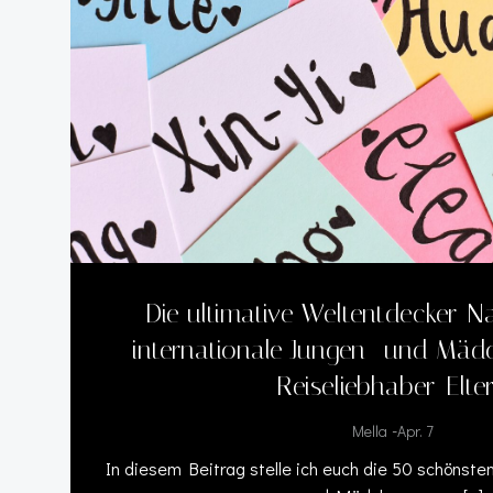
Die ultimative Weltentdecker-N
internationale Jungen- und Mä
Reiseliebhaber-Elte
-
Mella
Apr. 7
In diesem Beitrag stelle ich euch die 50 schönste