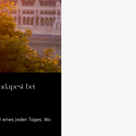
udapest bei
 eines jeden Tages. Wo