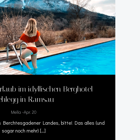
laub im idyllischen Berghotel
ehlegg in Ramsau
-
Mella
Apr. 20
s Berchtesgadener Landes, bitte! Das alles (und
sogar noch mehr) […]