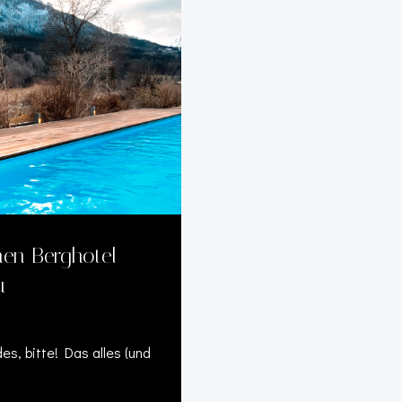
hen Berghotel
u
s, bitte! Das alles (und