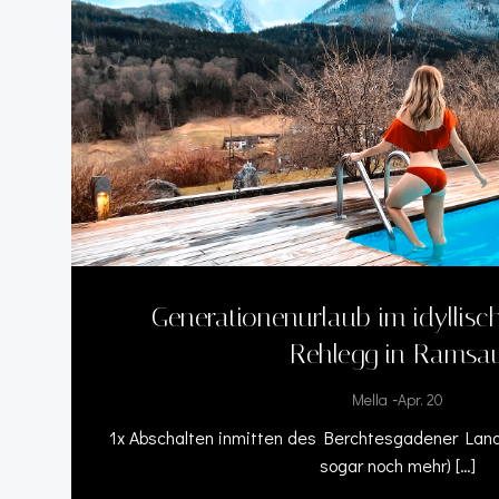
Generationenurlaub im idyllisc
Rehlegg in Ramsa
-
Mella
Apr. 20
1x Abschalten inmitten des Berchtesgadener Lande
sogar noch mehr) […]