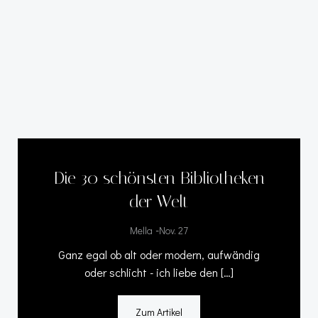
Die 30 schönsten Bibliotheken
der Welt
-
Mella
Nov. 27
Ganz egal ob alt oder modern, aufwändig
oder schlicht - ich liebe den […]
Zum Artikel